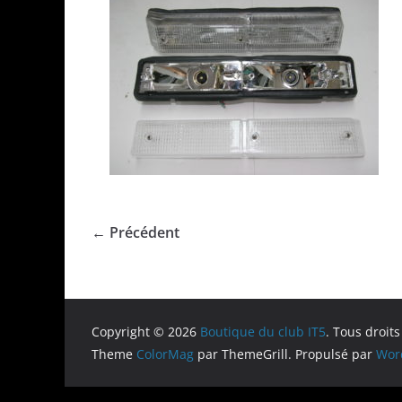
← Précédent
Copyright © 2026
Boutique du club IT5
. Tous droits
Theme
ColorMag
par ThemeGrill. Propulsé par
Wor