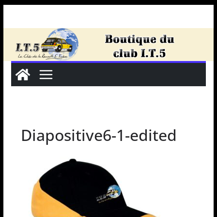
Passer
au
contenu
Diapositive6-1-edited