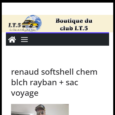
Passer
au
contenu
renaud softshell chem
blch rayban + sac
voyage