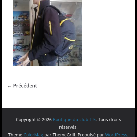
← Précédent
Copyright © 2026
Boutique du club IT5
. Tous droits
réservés.
Theme
ColorMag
par ThemeGrill. Propulsé par
WordPress
.